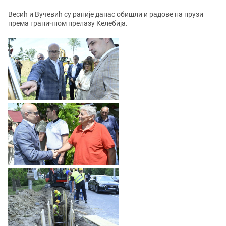
Весић и Вучевић су раније данас обишли и радове на прузи
према граничном прелазу Келебија.