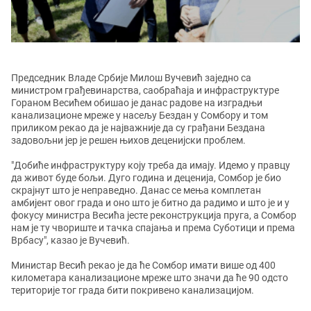
Председник Владе Србије Милош Вучевић заједно са
министром грађевинарства, саобраћаја и инфраструктуре
Гораном Весићем обишао је данас радове на изградњи
канализационе мреже у насељу Бездан у Сомбору и том
приликом рекао да је најважније да су грађани Бездана
задовољни јер је решен њихов деценијски проблем.
"Добиће инфраструктуру коју треба да имају. Идемо у правцу
да живот буде бољи. Дуго година и деценија, Сомбор је био
скрајнут што је неправедно. Данас се мења комплетан
амбијент овог града и оно што је битно да радимо и што је и у
фокусу министра Весића јесте реконструкција пруга, а Сомбор
нам је ту чвориште и тачка спајања и према Суботици и према
Врбасу", казао је Вучевић.
Министар Весић рекао је да ће Сомбор имати више од 400
километара канализационе мреже што значи да ће 90 одсто
територије тог града бити покривено канализацијом.