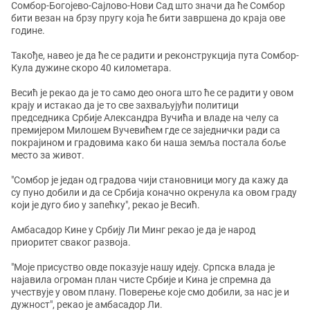
Сомбор-Богојево-Сајлово-Нови Сад што значи да ће Сомбор
бити везан на брзу пругу која ће бити завршена до краја ове
године.
Такође, навео је да ће се радити и реконструкција пута Сомбор-
Кула дужине скоро 40 километара.
Весић је рекао да је то само део онога што ће се радити у овом
крају и истакао да је то све захваљујући политици
председника Србије Александра Вучића и владе на челу са
премијером Милошем Вучевићем где се заједнички ради са
покрајином и градовима како би наша земља постала боље
место за живот.
"Сомбор је један од градова чији становници могу да кажу да
су пуно добили и да се Србија коначно окренула ка овом граду
који је дуго био у запећку", рекао је Весић.
Амбасадор Кине у Србију Ли Минг рекао је да је народ
приоритет сваког развоја.
"Моје присуство овде показује нашу идеју. Српска влада је
најавила огроман план чисте Србије и Кина је спремна да
учествује у овом плану. Поверење које смо добили, за нас је и
дужност", рекао је амбасадор Ли.