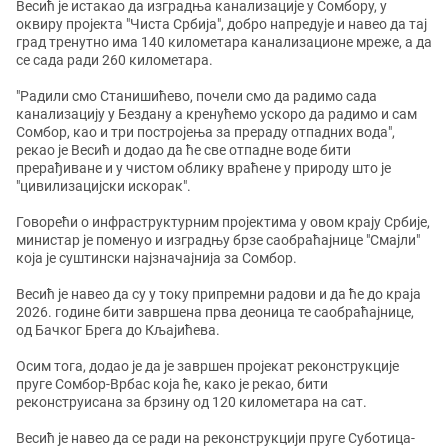
Весић је истакао да изградња канализације у Сомбору, у
оквиру пројекта "Чиста Србија", добро напредује и навео да тај
град тренутно има 140 километара канализационе мреже, а да
се сада ради 260 километара.
"Радили смо Станишићево, почели смо да радимо сада
канализацију у Бездану а кренућемо ускоро да радимо и сам
Сомбор, као и три постројења за прераду отпадних вода",
рекао је Весић и додао да ће све отпадне воде бити
прерађиване и у чистом облику враћене у природу што је
"цивилизацијски искорак".
Говорећи о инфраструктурним пројектима у овом крају Србије,
министар је поменуо и изградњу брзе саобраћајнице "Смајли"
која је суштински најзначајнија за Сомбор.
Весић је навео да су у току припремни радови и да ће до краја
2026. године бити завршена прва деоница те саобраћајнице,
од Бачког Брега до Кљајићева.
Осим тога, додао је да је завршен пројекат реконструкције
пруге Сомбор-Врбас која ће, како је рекао, бити
реконструисана за брзину од 120 километара на сат.
Весић је навео да се ради на реконструкцији пруге Суботица-