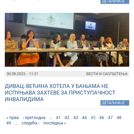
»
ДЕТАЉНИЈЕ
30.08.2023. - 11:21
ВЕСТИ И САОПШТЕЊА
ДИВАЦ: ВЕЋИНА ХОТЕЛА У БАЊАМА НЕ
ИСПУЊАВА ЗАХТЕВЕ ЗА ПРИСТУПАЧНОСТ
ИНВАЛИДИМА
»
ДЕТАЉНИЈЕ
« прва
‹ претходна
…
41
42
43
44
45
46
47
48
49
…
следећа ›
последња »