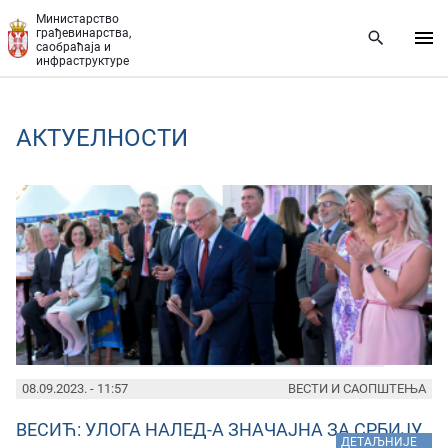
Прескочи на главни део садржаја
Министарство
грађевинарства,
саобраћаја и
инфраструктуре
AКТУЕЛНОСТИ
PAGES
08.09.2023. - 11:57
ВЕСТИ И САОПШТЕЊА
ВЕСИЋ: УЛОГА НАЛЕД-А ЗНАЧАЈНА ЗА СРБИЈУ
»
ДЕТАЉНИЈЕ