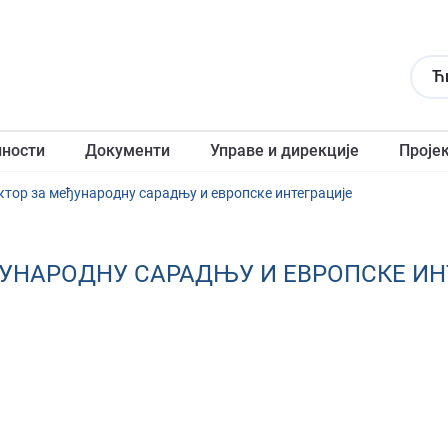
Ћ
лности
Документи
Управе и дирекције
Проје
ектор за међународну сарадњу и европске интеграције
ЕЂУНАРОДНУ САРАДЊУ И ЕВРОПСКЕ И