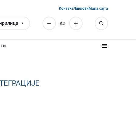
Контакт
Линкови
Мапа сајта
ирилица
Аа
кти
НТЕГРАЦИЈЕ