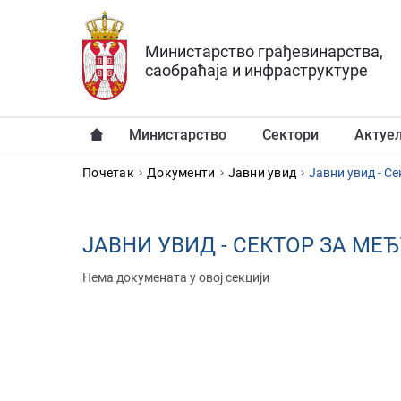
Прескочи на главни део садржаја
Министарство грађевинарства,
саобраћаја и инфраструктуре
Министарство
Сектори
Актуе
YOU ARE HERE
Почетак
Документи
Јавни увид
Јавни увид - С
ЈАВНИ УВИД - СЕКТОР ЗА М
Нема докумената у овој секцији