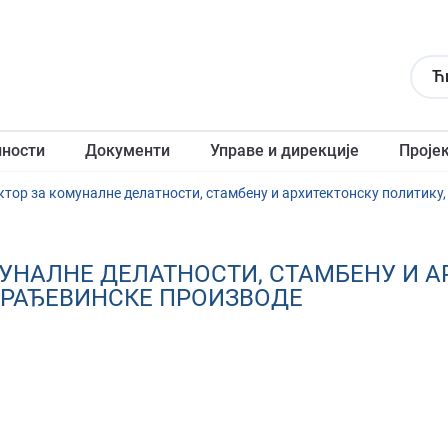
Ћ
лности
Документи
Управе и дирекције
Проје
ектор за комуналне делатности, стамбену и архитектонску политику
МУНАЛНЕ ДЕЛАТНОСТИ, СТАМБЕНУ И 
ГРАЂЕВИНСКЕ ПРОИЗВОДЕ