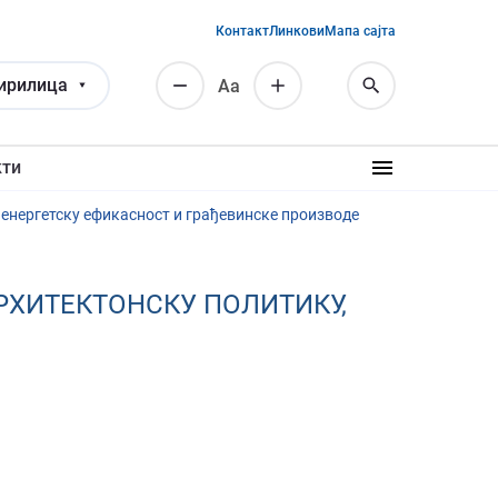
Контакт
Линкови
Мапа сајта
ирилица
Аа
кти
, енергетску ефикасност и грађевинске производе
АРХИТЕКТОНСКУ ПОЛИТИКУ,