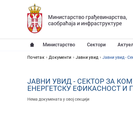
Прескочи на главни део садржаја
Министарство грађевинарства,
саобраћаја и инфраструктуре
Министарство
Сектори
Актуе
YOU ARE HERE
Почетак
Документи
Јавни увид
Јавни увид - С
ЈАВНИ УВИД - СЕКТОР ЗА КО
ЕНЕРГЕТСКУ ЕФИКАСНОСТ И 
Нема докумената у овој секцији