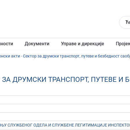
Ћ
лности
Документи
Управе и дирекције
Проје
нски акти - Сектор за друмски транспорт, путеве и безбедност саоб
 ЗА ДРУМСКИ ТРАНСПОРТ, ПУТЕВЕ И
ЊУ СЛУЖБEНOГ OДEЛA И СЛУЖБEНE ЛEГИТИМAЦИJE ИНСПEКТOР