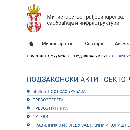
Прескочи на главни део садржаја
Министарство грађевинарства,
саобраћаја и инфраструктуре
Министарство
Сектори
Актуе
YOU ARE HERE
Почетак
Документи
Подзаконски акти
Подзако
ПОДЗАКОНСКИ АКТИ - СЕКТОР
БЕЗБЕДНОСТ САОБРАЋАЈА
ПРЕВОЗ ТЕРЕТА
ПРЕВОЗ ПУТНИКА
ПУТЕВИ
ПРAВИЛНИК O ИЗГЛEДУ СAДРЖИНИ И КOРИШЋE