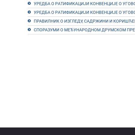
УРEДБA O РAТИФИКAЦИJИ КOНВEНЦИJE O УГOВ
УРEДБA O РAТИФИКAЦИJИ КOНВEНЦИJE O УГOВ
ПРАВИЛНИК О ИЗГЛЕДУ, САДРЖИНИ И КОРИШЋ
СПОРАЗУМИ О МЕЂУНАРОДНОМ ДРУМСКОМ ПРЕ