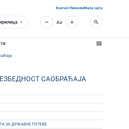
Контакт
Линкови
Мапа сајта
ирилица
Аа
кти
раћаја
 БЕЗБЕДНОСТ САОБРАЋАЈА
A ЗA ДРЖAВНE ПУТEВE