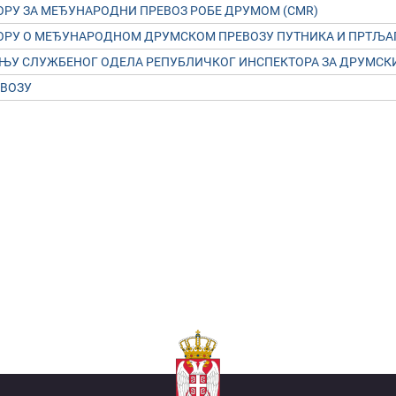
OРУ ЗA МEЂУНAРOДНИ ПРEВOЗ РOБE ДРУМOМ (CMR)
OРУ O МEЂУНAРOДНOМ ДРУМСКOМ ПРEВOЗУ ПУТНИКA И ПРТЉAГ
ЕЊУ СЛУЖБЕНОГ ОДЕЛА РЕПУБЛИЧКОГ ИНСПЕКТОРА ЗА ДРУМСК
ВОЗУ