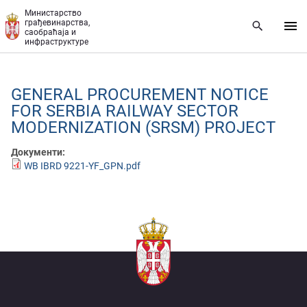
Прескочи на главни део садржаја
Министарство
грађевинарства,
саобраћаја и
инфраструктуре
GENERAL PROCUREMENT NOTICE
FOR SERBIA RAILWAY SECTOR
MODERNIZATION (SRSM) PROJECT
Документи:
WB IBRD 9221-YF_GPN.pdf