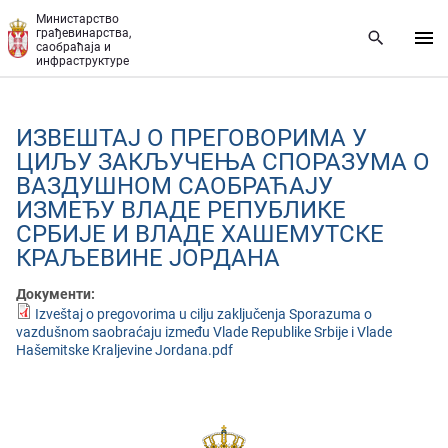
Прескочи на главни део садржаја
Министарство
грађевинарства,
саобраћаја и
инфраструктуре
ИЗВЕШТАЈ О ПРЕГОВОРИМА У
ЦИЉУ ЗАКЉУЧЕЊА СПОРАЗУМА О
ВАЗДУШНОМ САОБРАЋАЈУ
ИЗМЕЂУ ВЛАДЕ РЕПУБЛИКЕ
СРБИЈЕ И ВЛАДЕ ХАШЕМУТСКЕ
КРАЉЕВИНЕ ЈОРДАНА
Документи:
Izveštaj o pregovorima u cilju zaključenja Sporazuma o
vazdušnom saobraćaju između Vlade Republike Srbije i Vlade
Hašemitske Kraljevine Jordana.pdf