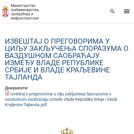
Прескочи на главни део садржаја
Министарство
грађевинарства,
саобраћаја и
инфраструктуре
ИЗВЕШТАЈ О ПРЕГОВОРИМА У
ЦИЉУ ЗАКЉУЧЕЊА СПОРАЗУМА О
ВАЗДУШНОМ САОБРАЋАЈУ
ИЗМЕЂУ ВЛАДЕ РЕПУБЛИКЕ
СРБИЈЕ И ВЛАДЕ КРАЉЕВИНЕ
ТАЈЛАНДА
Документи:
Izveštaj o pregovorima u cilju zaključenja Sporazuma o
vazdušnom saobraćaju između Vlade Republike Srbije i Vlade
Kraljevine Tajlanda.pdf