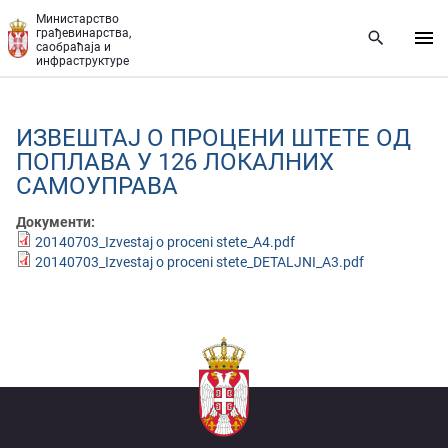
Прескочи на главни део садржаја
Министарство
грађевинарства,
саобраћаја и
инфраструктуре
ИЗВЕШТАЈ О ПРОЦЕНИ ШТЕТЕ ОД
ПОПЛАВА У 126 ЛОКАЛНИХ
САМОУПРАВА
Документи:
20140703_Izvestaj o proceni stete_A4.pdf
20140703_Izvestaj o proceni stete_DETALJNI_A3.pdf