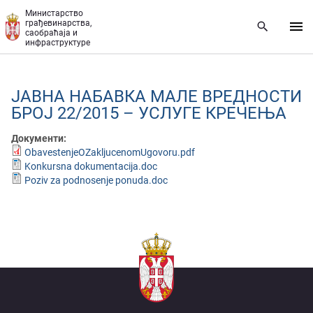
Прескочи на главни део садржаја
Министарство
грађевинарства,
саобраћаја и
инфраструктуре
ЈАВНА НАБАВКА МАЛЕ ВРЕДНОСТИ
БРОЈ 22/2015 – УСЛУГЕ КРЕЧЕЊА
Документи:
ObavestenjeOZakljucenomUgovoru.pdf
Konkursna dokumentacija.doc
Poziv za podnosenje ponuda.doc