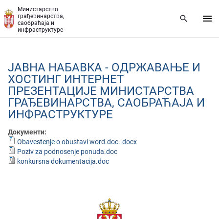
Прескочи на главни део садржаја
Министарство
грађевинарства,
саобраћаја и
инфраструктуре
ЈАВНА НАБАВКА - ОДРЖАВАЊЕ И
ХОСТИНГ ИНТЕРНЕТ
ПРЕЗЕНТАЦИЈЕ МИНИСТАРСТВА
ГРАЂЕВИНАРСТВА, САОБРАЋАЈА И
ИНФРАСТРУКТУРЕ
Документи:
Obavestenje o obustavi word.doc..docx
Poziv za podnosenje ponuda.doc
konkursna dokumentacija.doc