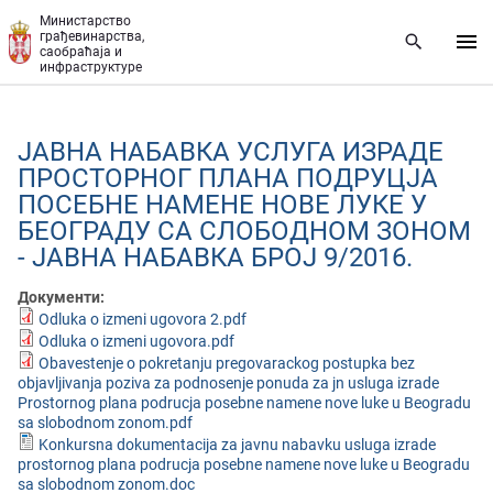
Прескочи на главни део садржаја
Министарство
грађевинарства,
саобраћаја и
инфраструктуре
ЈАВНА НАБАВКА УСЛУГА ИЗРАДЕ
ПРОСТОРНОГ ПЛАНА ПОДРУЦЈА
ПОСЕБНЕ НАМЕНЕ НОВЕ ЛУКЕ У
БЕОГРАДУ СА СЛОБОДНОМ ЗОНОМ
- ЈАВНА НАБАВКА БРОЈ 9/2016.
Документи:
Odluka o izmeni ugovora 2.pdf
Odluka o izmeni ugovora.pdf
Obavestenje o pokretanju pregovarackog postupka bez
objavljivanja poziva za podnosenje ponuda za jn usluga izrade
Prostornog plana podrucja posebne namene nove luke u Beogradu
sa slobodnom zonom.pdf
Konkursna dokumentacija za javnu nabavku usluga izrade
prostornog plana podrucja posebne namene nove luke u Beogradu
sa slobodnom zonom.doc