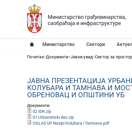
Прескочи на главни део садржаја
Министарство грађевинарства,
саобраћаја и инфраструктуре
Министарство
Сектори
Актуе
YOU ARE HERE
Почетак
Документи
Јавни увид
Сектор за просто
ЈАВНA ПРЕЗЕНТАЦИЈA УРБАН
КОЛУБАРА И ТАМНАВА И МОС
ОБРЕНОВАЦ И ОПШТИНИ УБ
Документи:
02 IDR.zip
01 Urbanisticki deo.zip
OGLAS UP Nasipi Kolubara i Tamnava.pdf