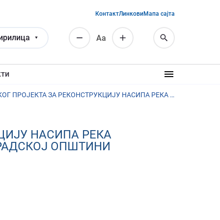
Контакт
Линкови
Мапа сајта
ирилица
Аа
кти
ЈАВНA ПРЕЗЕНТАЦИЈA УРБАНИСТИЧКОГ ПРОЈЕКТА ЗА РЕКОНСТРУКЦИЈУ НАСИПА РЕКА КОЛУБАРА И ТАМНАВА И МОСТА НА ПУТУ БЕОГРАД-ОБРЕНОВАЦ, У ГРАДСКОЈ ОПШТИНИ ОБРЕНОВАЦ И ОПШТИНИ УБ
ЦИЈУ НАСИПА РЕКА
ГРАДСКОЈ ОПШТИНИ