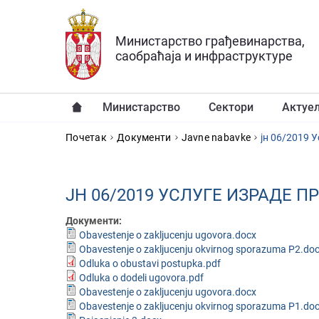
Прескочи на главни део садржаја
Министарство грађевинарства,
саобраћаја и инфраструктуре
Министарство
Сектори
Актуе
YOU ARE HERE
Почетак
Документи
Javne nabavke
јн 06/2019 
ЈН 06/2019 УСЛУГЕ ИЗРАДЕ
Документи:
Obavestenje o zakljucenju ugovora.docx
Obavestenje o zakljucenju okvirnog sporazuma P2.do
Odluka o obustavi postupka.pdf
Odluka o dodeli ugovora.pdf
Obavestenje o zakljucenju ugovora.docx
Obavestenje o zakljucenju okvirnog sporazuma P1.do