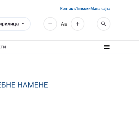
Контакт
Линкови
Мапа сајта
ирилица
Аа
кти
ЕБНЕ НАМЕНЕ