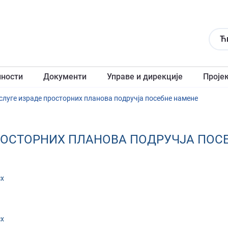
Ћ
лности
Документи
Управе и дирекције
Проје
Услуге израде просторних планова подручја посебне намене
 ПРОСТОРНИХ ПЛАНОВА ПОДРУЧЈА ПОС
cx
cx