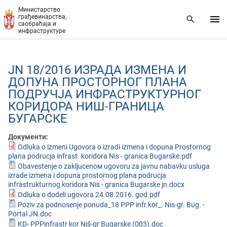
Прескочи на главни део садржаја
Министарство
грађевинарства,
саобраћаја и
инфраструктуре
JN 18/2016 ИЗРАДА ИЗМЕНА И
ДОПУНА ПРОСТОРНОГ ПЛАНА
ПОДРУЧЈА ИНФРАСТРУКТУРНОГ
КОРИДОРА НИШ-ГРАНИЦА
БУГАРСКЕ
Документи:
Odluka o izmeni Ugovora o izradi izmena i dopuna Prostornog
plana podrucja infrast. koridora Nis - granica Bugarske.pdf
Obavestenje o zakljucenом ugovoru za javnu nabavku usluga
izrade izmena i dopuna prostornog plana podrucja
infrastrukturnog koridora Nis - granica Bugarske jn.docx
Odluka o dodeli ugovora 24.08.2016. god.pdf
Poziv za podnosenje ponuda_18 PPP infr.kor_. Nis-gr. Bug. -
Portal JN.doc
KD- PPPinfrastr kor Niš-gr Bugarske (003).doc