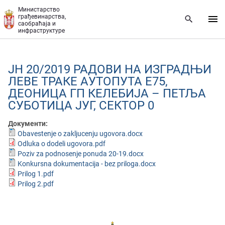
Прескочи на главни део садржаја
Министарство
грађевинарства,
саобраћаја и
инфраструктуре
ЈН 20/2019 РАДОВИ НА ИЗГРАДЊИ
ЛЕВЕ ТРАКЕ АУТОПУТА Е75,
ДЕОНИЦА ГП КЕЛЕБИЈА – ПЕТЉА
СУБОТИЦА ЈУГ, СЕКТОР 0
Документи:
Obavestenje o zakljucenju ugovora.docx
Odluka o dodeli ugovora.pdf
Poziv za podnosenje ponuda 20-19.docx
Konkursna dokumentacija - bez priloga.docx
Prilog 1.pdf
Prilog 2.pdf