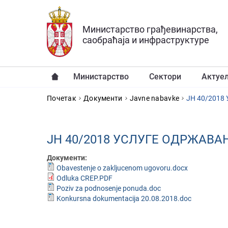
Прескочи на главни део садржаја
Министарство грађевинарства,
саобраћаја и инфраструктуре
Министарство
Сектори
Актуе
YOU ARE HERE
Почетак
Документи
Javne nabavke
ЈН 40/2018
ЈН 40/2018 УСЛУГЕ ОДРЖА
Документи:
Obavestenje o zakljucenom ugovoru.docx
Odluka CREP.PDF
Poziv za podnosenje ponuda.doc
Konkursna dokumentacija 20.08.2018.doc