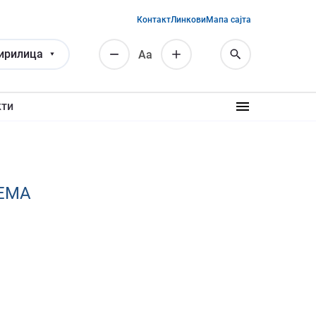
Контакт
Линкови
Мапа сајта
ирилица
Аа
кти
ЕМА