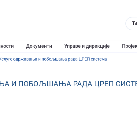
Ћ
лности
Документи
Управе и дирекције
Проје
 Услуге одржавања и побољшања рада ЦРЕП система
ВАЊА И ПОБОЉШАЊА РАДА ЦРЕП СИСТ