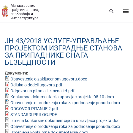
Прескочи на главни део садржаја
Министарство
грађевинарства,
саобраћаја и
инфраструктуре
ЈН 43/2018 УСЛУГЕ-УПРАВЉАЊЕ
ПРОЈЕКТОМ ИЗГРАДЊЕ СТАНОВА
ЗА ПРИПАДНИКЕ СНАГА
БЕЗБЕДНОСТИ
Документи:
Obavestenje o zakljucenom ugovoru.docx
Odluka o dodeli ugovora.pdf
Odgovor na pitanja i izmena kd.pdf
Konkursna dokumentacija upravljac projekta 08.10.docx
Obavestenje o produzenju roka za podnosenje ponuda.docx
ODGOVOR PITANJE 2.pdf
STANDARDI PRILOG.PDF
Izmena konkursne dokumentcije za upravljaca projekta.doc
Obavestenje o produzenju roka za podnosenje ponuda.docx
Izmenjena konkursna dokumentacija.docx