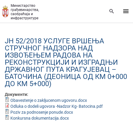
Прескочи на главни део садржаја
Министарство
грађевинарства,
саобраћаја и
инфраструктуре
ЈН 52/2018 УСЛУГЕ ВРШЕЊА
СТРУЧНОГ НАДЗОРА НАД
ИЗВОЂЕЊЕМ РАДОВА НА
РЕКОНСТРУКЦИЈИ И ИЗГРАДЊИ
ДРЖАВНОГ ПУТА КРАГУЈЕВАЦ –
БАТОЧИНА (ДЕОНИЦА ОД КМ 0+000
ДО КМ 5+000)
Документи:
Obavestenje o zakljucenom ugovoru.docx
Odluka o dodeli ugovora -Nadzor Kg- Batocina.pdf
Poziv za podnosenje ponude.docx
Konkursna dokumentacija.docx