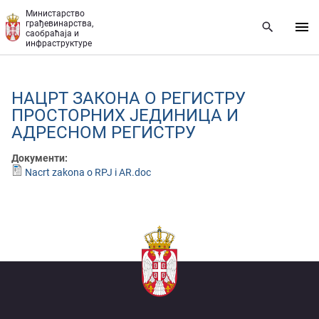
Прескочи на главни део садржаја
Министарство
грађевинарства,
саобраћаја и
инфраструктуре
НАЦРТ ЗАКОНА О РЕГИСТРУ
ПРОСТОРНИХ ЈЕДИНИЦА И
АДРЕСНОМ РЕГИСТРУ
Документи:
Nacrt zakona o RPJ i AR.doc