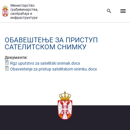
Прескочи на главни део садржаја
Министарство
грађевинарства,
саобраћаја и
инфраструктуре
ОБАВЕШТЕЊЕ ЗА ПРИСТУП
САТЕЛИТСКОМ СНИМКУ
Документи:
Rgz uputstvo za satelitski snimak.docx
Obavestenje za pristup satelitskom snimku.docx