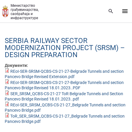
Прескочи на главни део садржаја
Министарство
грађевинарства,
саобраћаја и
инфраструктуре
SERBIA RAILWAY SECTOR
MODERNIZATION PROJECT (SRSM) –
DESIGN PREPARATION
Документи:
REoI-SER-SRSM-QCBS-CS-21-27-Belgrade Tunnels and section
Pancevo Bridge Revised Extension.pdf
REoI-SER-SRSM-QCBS-CS-21-27-Belgrade Tunnels and section
Pancevo Bridge Revised 18.01.2023..PDF
SER_SRSM_QCBS-CS-21-27 ToR Belgrade Tunnels and Section
Pancevo Bridge Revised 18.01.2023..pdf
REoI-SER_SRSM_QCBS-CS-21-27_Belgrade Tunnels and section
Pancevo Bridge.pdf
ToR_SER_SRSM_QCBS-CS-21-27_Belgrade Tunnels and section
Pancevo Bridge.pdf