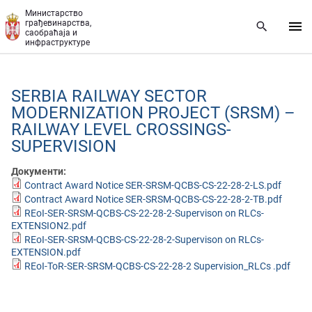
Прескочи на главни део садржаја
Министарство
грађевинарства,
саобраћаја и
инфраструктуре
SERBIA RAILWAY SECTOR
MODERNIZATION PROJECT (SRSM) –
RAILWAY LEVEL CROSSINGS-
SUPERVISION
Документи:
Contract Award Notice SER-SRSM-QCBS-CS-22-28-2-LS.pdf
Contract Award Notice SER-SRSM-QCBS-CS-22-28-2-TB.pdf
REoI-SER-SRSM-QCBS-CS-22-28-2-Supervison on RLCs-
EXTENSION2.pdf
REoI-SER-SRSM-QCBS-CS-22-28-2-Supervison on RLCs-
EXTENSION.pdf
REoI-ToR-SER-SRSM-QCBS-CS-22-28-2 Supervision_RLCs .pdf