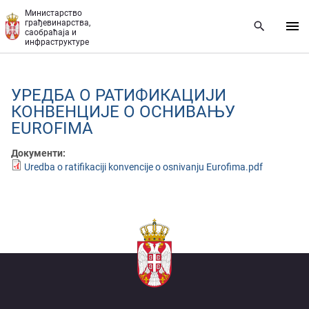
Прескочи на главни део садржаја
Министарство
грађевинарства,
саобраћаја и
инфраструктуре
УРЕДБА О РАТИФИКАЦИЈИ
КОНВЕНЦИЈЕ О ОСНИВАЊУ
EUROFIMA
Документи:
Uredba o ratifikaciji konvencije o osnivanju Eurofima.pdf