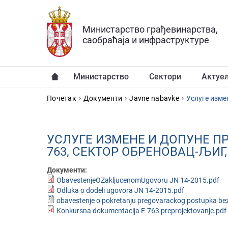
Прескочи на главни део садржаја
Министарство грађевинарства,
саобраћаја и инфраструктуре
Министарство
Сектори
Актуе
YOU ARE HERE
Почетак
Документи
Javne nabavke
УСЛУГE ИЗМEНE И ДOПУНE П
763, СEКТOР OБРEНOВAЦ-ЉИ
Документи:
ObavestenjeOZakljucenomUgovoru JN 14-2015.pdf
Odluka o dodeli ugovora JN 14-2015.pdf
obavestenje o pokretanju pregovarackog postupka bez 
Konkursna dokumentacija E-763 preprojektovanje.pdf