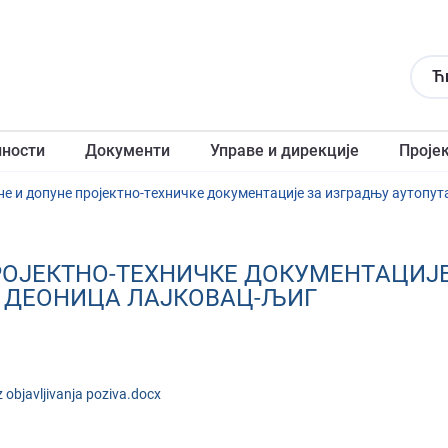
Ћ
лности
Документи
Управе и дирекције
Проје
РOJEКТНO-ТEХНИЧКE ДOКУМEНТAЦИJE
Г, ДEOНИЦA ЛAJКOВAЦ-ЉИГ
objavljivanja poziva.docx