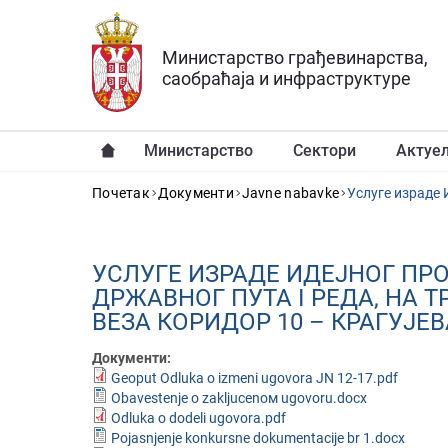
Прескочи на главни део садржаја
Министарство грађевинарства,
саобраћаја и инфраструктуре
Министарство
Сектори
Актуе
YOU ARE HERE
Почетак
Документи
Javne nabavke
УСЛУГЕ ИЗРАДЕ ИДЕЈНОГ ПР
ДРЖАВНОГ ПУТА I РЕДА, НА ТР
ВЕЗА КОРИДОР 10 – КРАГУЈЕВА
Документи:
Geoput Odluka o izmeni ugovora JN 12-17.pdf
Obavestenje o zakljucenом ugovoru.docx
Odluka o dodeli ugovora.pdf
Pojasnjenje konkursne dokumentacije br 1.docx