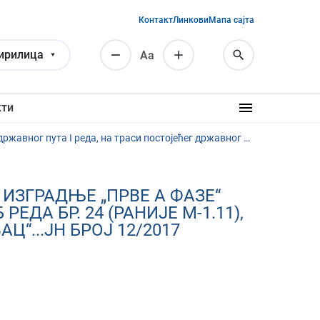
Контакт
Линкови
Мапа сајта
ирилица
Аа
кти
Услуге израде Идејног пројекта са студијом оправданости изградње „Прве А фазе“ државног пута I реда, на траси постојећег државног пута I-Б реда бр. 24 (раније М-1.11), веза Коридор 10 – Крагујевац, од км 0+000,00 (петља “Крагујевац“...ЈН број 12/2017
ИЗГРАДЊЕ „ПРВЕ А ФАЗЕ“
ЕДА БР. 24 (РАНИЈЕ М-1.11),
Ц“...ЈН БРОЈ 12/2017