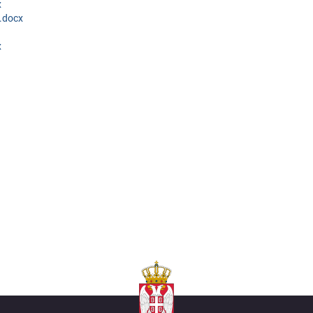
x
.docx
x