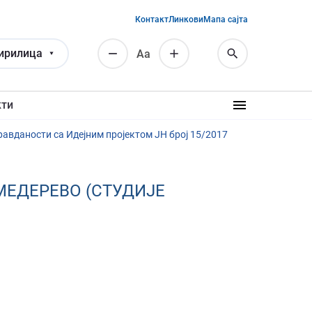
Контакт
Линкови
Мапа сајта
ирилица
Аа
кти
равданости са Идејним пројектом ЈН број 15/2017
МЕДЕРЕВО (СТУДИЈЕ