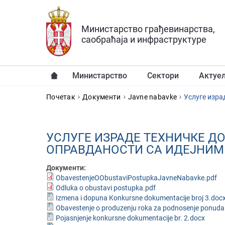
Прескочи на главни део садржаја
Министарство грађевинарства,
саобраћаја и инфраструктуре
Министарство
Сектори
Актуе
YOU ARE HERE
Почетак
Документи
Javne nabavke
Услуге изра
УСЛУГЕ ИЗРАДЕ ТЕХНИЧКЕ Д
ОПРАВДАНОСТИ СА ИДЕЈНИМ 
Документи:
ObavestenjeOObustaviPostupkaJavneNabavke.pdf
Odluka o obustavi postupka.pdf
Izmena i dopuna Konkursne dokumentacije broj 3.doc
Obavestenje o produzenju roka za podnosenje ponuda
Pojasnjenje konkursne dokumentacije br. 2.docx