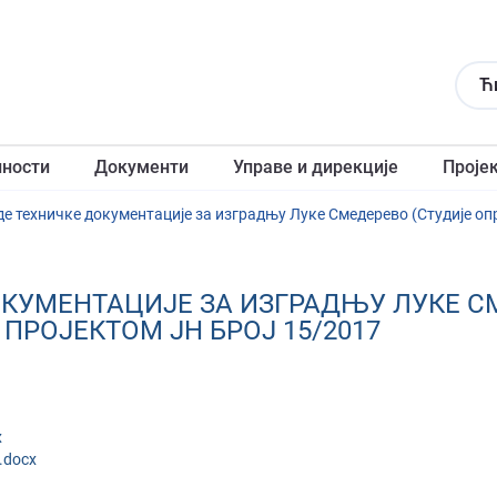
Ћ
лности
Документи
Управе и дирекције
Проје
де техничке документације за изградњу Луке Смедерево (Студије оп
ОКУМЕНТАЦИЈЕ ЗА ИЗГРАДЊУ ЛУКЕ С
ПРОЈЕКТОМ ЈН БРОЈ 15/2017
x
.docx