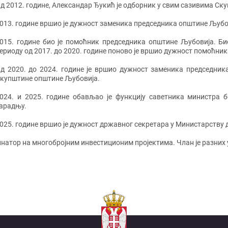
д 2012. године, Александар Ђукић је одборник у свим сазивима С
013. године вршио је дужност заменика председника општине Љубо
015. године био је помоћник председника општине Љубовија. Би
ериоду од 2017. до 2020. године поново је вршио дужност помоћни
д 2020. до 2024. године је вршио дужност заменика председник
купштине општине Љубовија.
024. и 2025. године обављао је функцију саветника министра 
арадњу.
025. године вршио је дужност државног секретара у Министарству 
динатор на многобројним инвестиционим пројектима. Члан је разни