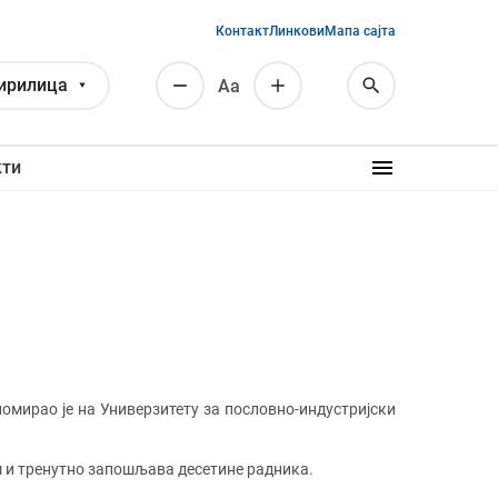
Контакт
Линкови
Мапа сајта
ирилица
Аа
кти
омирао је на Универзитету за пословно-индустријски
м и тренутно запошљава десетине радника.