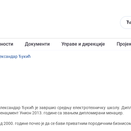
Ћ
лности
Документи
Управе и дирекције
Проје
ександар Ђукић
лександар Ђукић је завршио средњу електротехничку школу. Дипл
енаџмент Унион 2013. године са звањем дипломирани менаџер.
д 2000. године почео је да се бави приватним породичним бизнисо