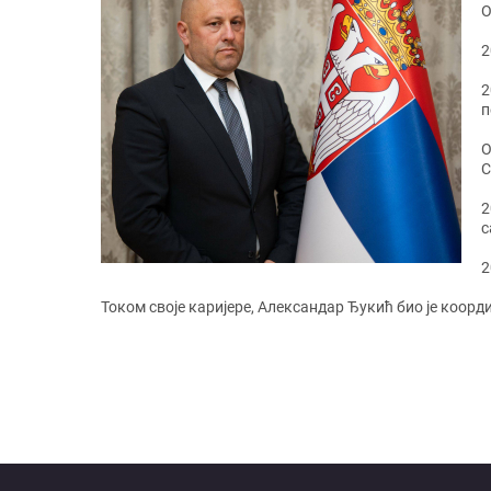
О
2
2
п
О
С
2
с
2
Током своје каријере, Александар Ђукић био је коор