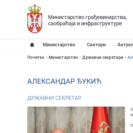
Прескочи на главни део садржаја
Министарство грађевинарства,
саобраћаја и инфраструктуре
Министарство
Сектори
Актуе
YOU ARE HERE
Почетак
Министарство
Државни секретари
Ал
АЛЕКСАНДАР ЂУКИЋ
ДРЖАВНИ СЕКРЕТАР
А
м
О