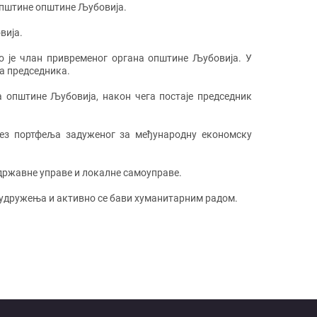
купштине општине Љубовија.
вија.
о је члан привременог органа општине Љубовија. У
ка председника.
а општине Љубовија, након чега постаје председник
без портфеља задуженог за међународну економску
државне управе и локалне самоуправе.
х удружења и активно се бави хуманитарним радом.