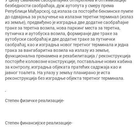
У циљу смањење саобраћајних оптерећења и оптимизације
безбедности саобраћаја, дуж аутопута у смеру према
Републици Мађарској, од излаза са постојеће бензинске пумпе
до одвајања за укључење на излазни теретни терминал (излаз
из земље), предвиђено је изградња две додатне саобраћајне
траке за теретна возила, нова паркинг места за теретна,
путничка и аутобуска возила, формиранје две траке за
аутобуски саобраћај и две додатне траке за путнички
саобраћај, као и изградња новог теретног терминала и једна
трака за вангабаритна возила на излазу из земље,
функционална пренамена и рехабилитација / реконструкција
постојеће коловозне конструкције, постављање нових кабина
за контролу, изградња објеката пратећих садржаја као и
јавног тоалета. На улазу у земљу планирано је иста
реконструкција без изградње објекта теретног терминала.
Степен физичке реализације-
Степен финансијске реализације-