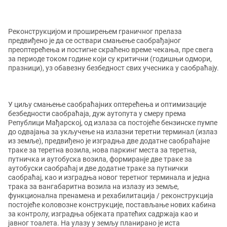
Реконструкцијом и проширењем граничног прелаза
предвиђено је да се оствари смањење саобрађајног
преоптерећења и постигне скраћено време чекања, пре свега
за периоде током године који су критични (годишњи одмори,
празници), уз обавезну безбедност свих учесника у саобраћају.
У циљу смањење саобраћајних оптерећења и оптимизације
безбедности саобраћаја, дуж аутопута у смеру према
Републици Мађарској, од излаза са постојеће бензинске пумпе
до одвајања за укључење на излазни теретни терминал (излаз
из земље), предвиђено је изградња две додатне саобраћајне
траке за теретна возила, нова паркинг места за теретна,
путничка и аутобуска возила, формиранје две траке за
аутобуски саобраћај и две додатне траке за путнички
саобраћај, као и изградња новог теретног терминала и једна
трака за вангабаритна возила на излазу из земље,
функционална пренамена и рехабилитација / реконструкција
постојеће коловозне конструкције, постављање нових кабина
за контролу, изградња објеката пратећих садржаја као и
јавног тоалета. На улазу у земљу планирано је иста