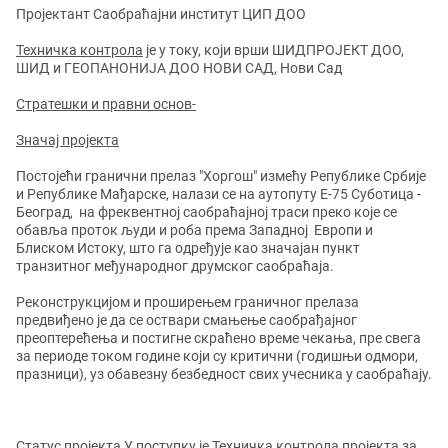
Пројектант Саобраћајни институт ЦИП ДОО
Техничка контрола
је у току, који врши ШИДПРОЈЕКТ ДОО,
ШИД и ГЕОПАНОНИЈА ДОО НОВИ САД, Нови Сад
Стратешки и правни основ
-
Значај пројекта
Постојећи гранични прелаз "Хоргош" измећу Републике Србије
и Републике Мађарске, налази се на аутопуту Е-75 Суботица -
Београд, на фреквентној саобраћајној траси преко које се
обавља проток људи и роба према Западној Европи и
Блиском Истоку, што га одређује као значајан пункт
транзитног међународног друмског саобраћаја.
Реконструкцијом и проширењем граничног прелаза
предвиђено је да се оствари смањење саобрађајног
преоптерећења и постигне скраћено време чекања, пре свега
за периоде током године који су критични (годишњи одмори,
празници), уз обавезну безбедност свих учесника у саобраћају.
Статус пројекта
У поступку је Техничка контрола пројекта за