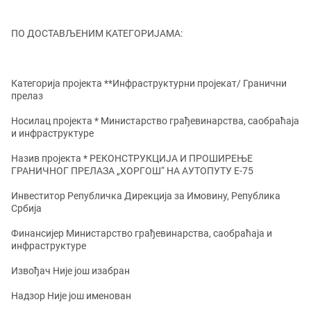
ПО ДОСТАВЉЕНИМ КАТЕГОРИЈАМА:
Категорија пројекта **Инфраструктурни пројекат/ Гранични
прелаз
Носилац пројекта * Министарство грађевинарства, саобраћаја
и инфраструктуре
Назив пројекта * РЕКОНСТРУКЦИЈA И ПРОШИРЕЊE
ГРАНИЧНОГ ПРЕЛАЗА „ХОРГОШ“ НА АУТОПУТУ Е-75
Инвеститор Републичка Дирекција за Имовину, Република
Србија
Финансијер Министарство грађевинарства, саобраћаја и
инфраструктуре
Извођач Није још изабран
Надзор Није још именован