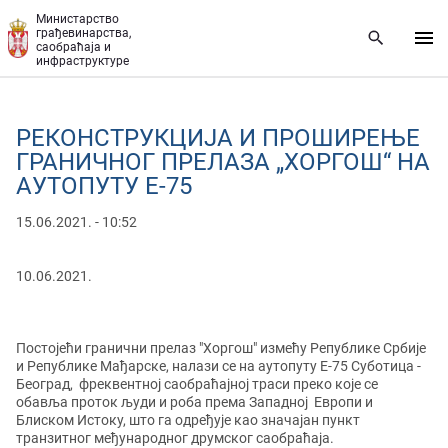
Прескочи на главни део садржаја
Министарство
грађевинарства,
саобраћаја и
инфраструктуре
РЕКОНСТРУКЦИЈA И ПРОШИРЕЊE
ГРАНИЧНОГ ПРЕЛАЗА „ХОРГОШ“ НА
АУТОПУТУ Е-75
15.06.2021. - 10:52
10.06.2021.
Постојећи гранични прелаз "Хоргош" измећу Републике Србије
и Републике Мађарске, налази се на аутопуту Е-75 Суботица -
Београд, фреквентној саобраћајној траси преко које се
обавља проток људи и роба према Западној Европи и
Блиском Истоку, што га одређује као значајан пункт
транзитног међународног друмског саобраћаја.