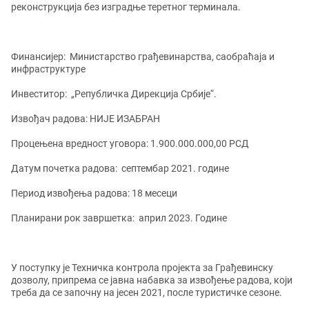
реконструкција без изградње теретног терминала.
Финансијер:
Министарство грађевинарства, саобраћаја и
инфраструктуре
Инвестито
р
: „Републичка Дирекција Србије“.
Извођач радова:
НИЈЕ ИЗАБРАН
Процењена вредност уговора:
1.900.000.000,00 РСД
Датум почетка радова:
септембар 2021. године
Период извођења радова:
18 месеци
Планирани рок завршетка:
април 2023. Године
У поступку је Техничка контрола пројекта за Грађевинску
дозволу, припрема се јавна набавка за извођење радова, који
треба да се започну на јесен 2021, после туристичке сезоне.