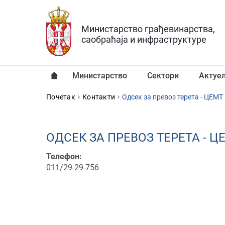
Прескочи на главни део садржаја
Министарство грађевинарства,
саобраћаја и инфраструктуре
Министарство
Сектори
Актуе
YOU ARE HERE
Почетак
Контакти
Одсек за превоз терета - ЦЕМТ
ОДСЕК ЗА ПРЕВОЗ ТЕРЕТА - Ц
Телефон:
011/29-29-756