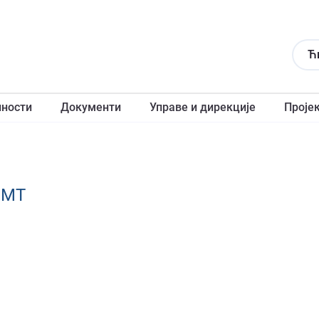
Ћ
лности
Документи
Управе и дирекције
Проје
ЕМТ