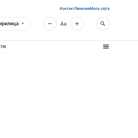
Контакт
Линкови
Мапа сајта
ирилица
Аа
кти