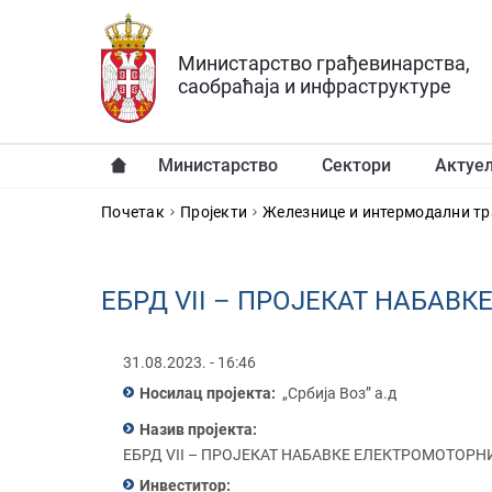
Прескочи на главни део садржаја
Министарство грађевинарства,
саобраћаја и инфраструктуре
Министарство
Сектори
Актуе
YOU ARE HERE
Почетак
Пројекти
Железнице и интермодални тр
ЕБРД VII – ПРОЈЕКАТ НАБАВ
31.08.2023. - 16:46
Носилац пројекта:
„Србија Воз” а.д
Назив пројекта:
ЕБРД VII – ПРОЈЕКАТ НАБАВКЕ ЕЛЕКТРОМОТОРН
Инвеститор: