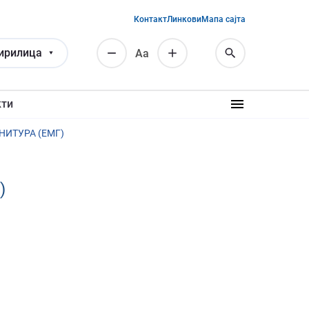
Контакт
Линкови
Мапа сајта
ирилица
Аа
кти
НИТУРА (ЕМГ)
)