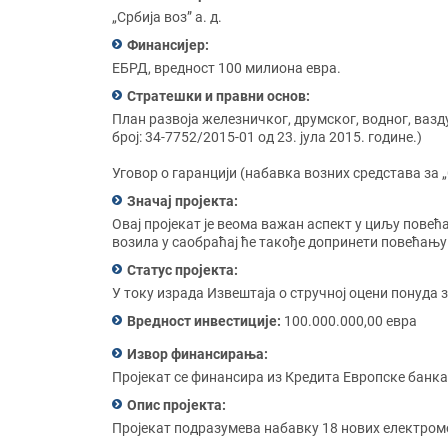
„Србија воз” а. д.
Финансијер:
ЕБРД, вредност 100 милиона евра.
Стратешки и правни основ:
План развоја железничког, друмског, водног, вазд
број: 34-7752/2015-01 од 23. јула 2015. године.)
Уговор о гаранцији (набавка возних средстава за „
Значај пројекта:
Овај пројекат је веома важан аспект у циљу пове
возила у саобраћај ће такође допринети повећањ
Статус пројекта:
У току израдa Извештаја о стручној оцени понуда 
Вредност инвестиције:
100.000.000,00 евра
Извор финансирања:
Пројекат се финансира из Кредита Европске банка 
Опис пројекта:
Пројекат подразумева набавку 18 нових електром