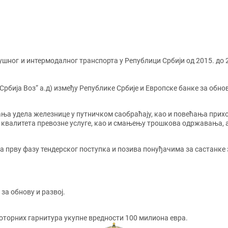
ушног и интермодалног транспорта у Републици Србији од 2015. до 
Србија Воз“ а.д) између Републике Србије и Европске банке за обнов
ћања удела железнице у путничком саобраћају, као и повећања прих
у квалитета превозне услуге, као и смањењу трошкова одржавања, 
за прву фазу тендерског поступка и позива понуђачима за састанке
за обнову и развој.
оторних гарнитура укупне вредности 100 милиона евра.