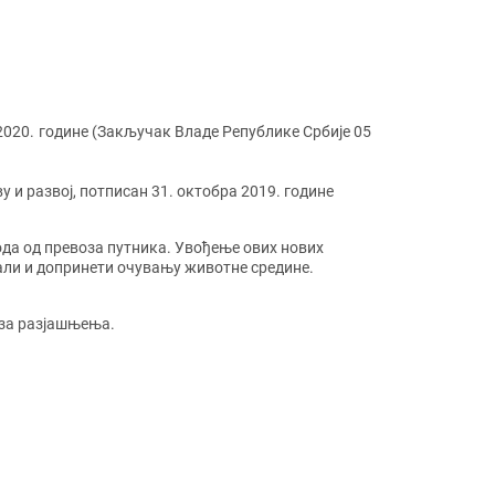
2020. године (Закључак Владе Републике Србије 05
у и развој, потписан 31. октобра 2019. године
ода од превоза путника. Увођење ових нових
али и допринети очувању животне средине.
 за разјашњења.