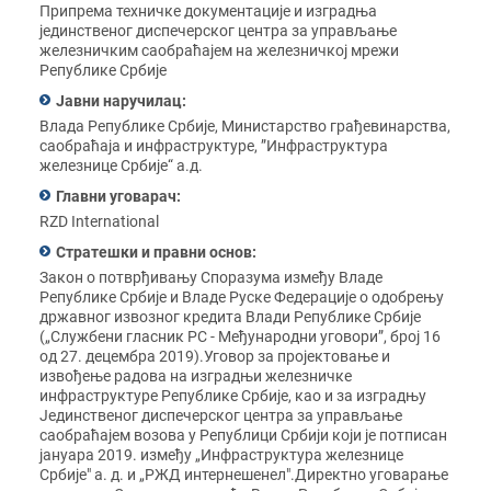
Припрема техничке документације и изградња
јединственог диспечерског центра за управљање
железничким саобраћајем на железничкој мрежи
Републике Србије
Јавни наручилац:
Влада Републике Србије, Министарство грађевинарства,
саобраћаја и инфраструктуре, ”Инфраструктура
железнице Србије“ а.д.
Главни уговарач:
RZD International
Стратешки и правни основ:
Закон о потврђивању Споразума између Владе
Републике Србије и Владе Руске Федерације о одобрењу
државног извозног кредита Влади Републике Србије
(„Службени гласник РС - Међународни уговори”, број 16
од 27. децембра 2019).Уговор за пројектовање и
извођење радова на изградњи железничке
инфраструктуре Републике Србије, као и за изградњу
Јединственог диспечерског центра за управљање
саобраћајем возова у Републици Србији који је потписан
јануара 2019. између „Инфраструктура железнице
Србије" а. д. и „РЖД интернешенел".Директно уговарање