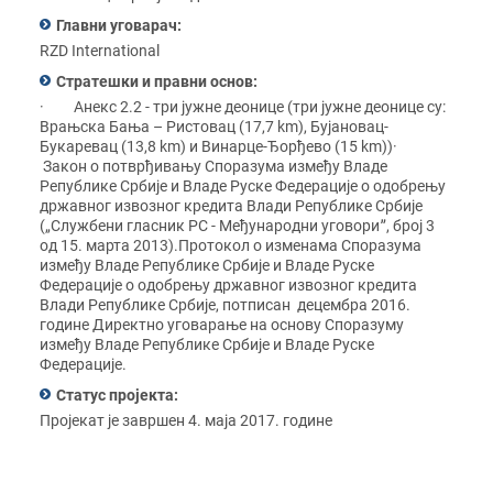
Главни уговарач:
RZD International
Стратешки и правни основ:
· Анекс 2.2 - три јужне деонице (три јужне деонице су:
Врањска Бања – Ристовац (17,7 km), Бујановац-
Букаревац (13,8 km) и Винарце-Ђорђево (15 km))·
Закон о потврђивању Споразума између Владе
Републике Србије и Владе Руске Федерације о одобрењу
државног извозног кредита Влади Републике Србије
(„Службени гласник РС - Међународни уговориˮ, број 3
од 15. марта 2013).Протокол о изменама Споразума
између Владе Републике Србије и Владе Руске
Федерације о одобрењу државног извозног кредита
Влади Републике Србије, потписан децембра 2016.
године Директно уговарање на основу Споразуму
између Владе Републике Србије и Владе Руске
Федерације.
Статус пројекта:
Пројекат је завршен 4. маја 2017. године