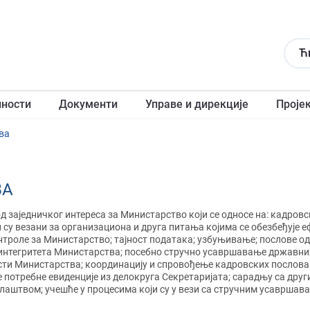
Ћ
лности
Документи
Управе и дирекције
Проје
ва
ВА
д заједничког интереса за Министарство који се односе на: кадров
и су везани за организациона и друга питања којима се обезбеђује
роле за Министарство; тајност података; узбуњивање; послове одб
интегритета Министарства; посебно стручно усавршавање државних
сти Министарства; координацију и спровођење кадровских послов
е потребне евиденције из делокруга Секретаријата; сарадњу са дру
штвом; учешће у процесима који су у вези са стручним усавршава