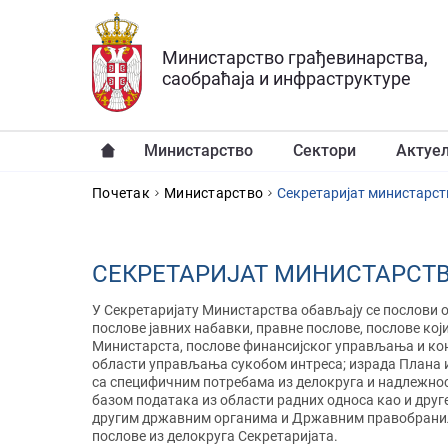
Прескочи на главни део садржаја
Министарство грађевинарства,
саобраћаја и инфраструктуре
Министарство
Сектори
Актуе
YOU ARE HERE
Почетак
Министарство
Секретаријат министарст
СЕКРЕТАРИЈАТ МИНИСТАРСТ
У Секретаријату Министарства обављају се послови о
послове јавних набавки, правне послове, послове кој
Министарста, послове финансијског управљања и конт
области управљања сукобом интреса; израда Плана 
са специфичним потребама из делокруга и надлежно
базом података из области радних односа као и друг
другим државним органима и Државним правобранила
послове из делокруга Секретаријата.