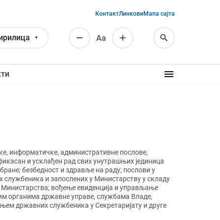
Контакт
Линкови
Мапа сајта
ирилица
Аа
кти
скe, информатичке, административне послове,
 ефикасан и усклађен рад свих унутрашњих јединица
ране; безбедност и здравље на раду; послови у
 службеника и запослених у Министарству у складу
а Министарства; вођење евиденција и управљање
гим органима државне управе, службама Владе,
њем државних службеника у Секретаријату и друге