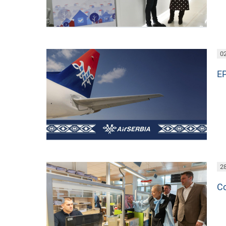
02
Е
28
Со