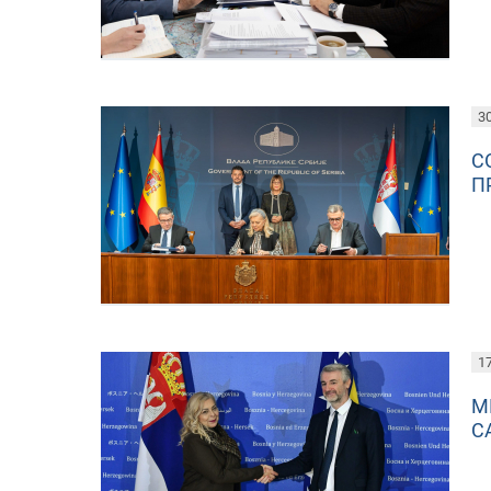
30
С
П
17
М
С