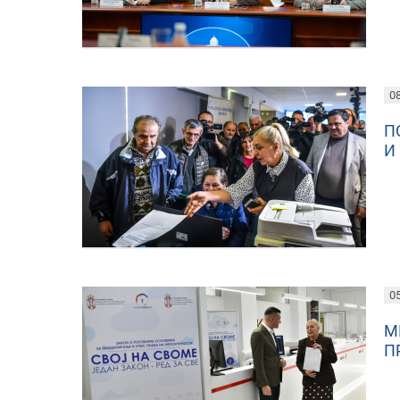
08
П
И
05
М
П