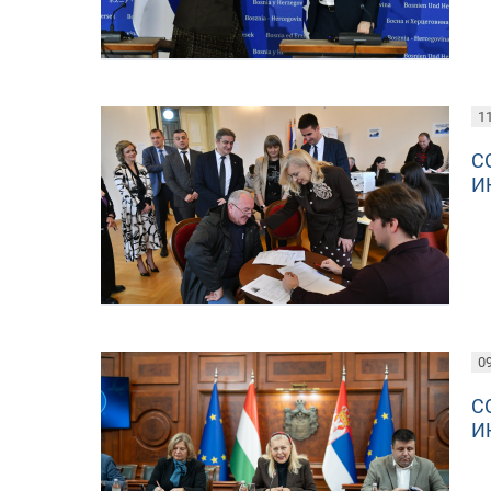
11
С
И
09
С
И