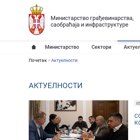
Прескочи на главни део садржаја
Министарство грађевинарства,
саобраћаја и инфраструктуре
Министарство
Сектори
Актуе
YOU ARE HERE
Почетак
Aктуелности
AКТУЕЛНОСТИ
PAGES
05
С
К