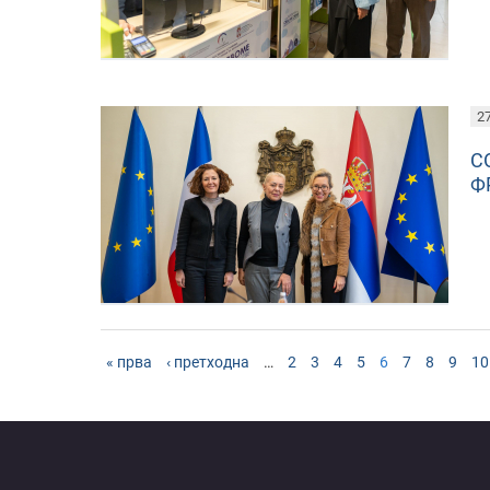
27
С
Ф
« прва
‹ претходна
…
2
3
4
5
6
7
8
9
10