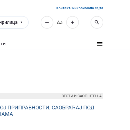
Контакт
Линкови
Мапа сајта
ирилица
Аа
кти
ВЕСТИ И САОПШТЕЊА
НОЈ ПРИПРАВНОСТИ, САОБРАЋАЈ ПОД
НАМА