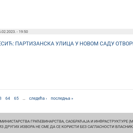
.02.2023. - 19:50
ЕСИЋ: ПАРТИЗАНСКА УЛИЦА У НОВОМ САДУ ОТВОР
3
64
65
…
следећа ›
последња »
МИНИСТАРСТВА ГРАЂЕВИНАРСТВА, САОБРАЋАЈА И ИНФРАСТРУКТУРЕ (МГ
ИЗ ДРУГИХ ИЗВОРА НЕ СМЕ ДА СЕ КОРИСТИ БЕЗ САГЛАСНОСТИ ВЛАСНИК