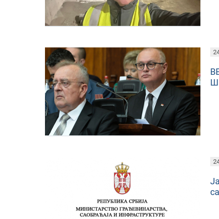
24
В
Ш
24
Ја
с