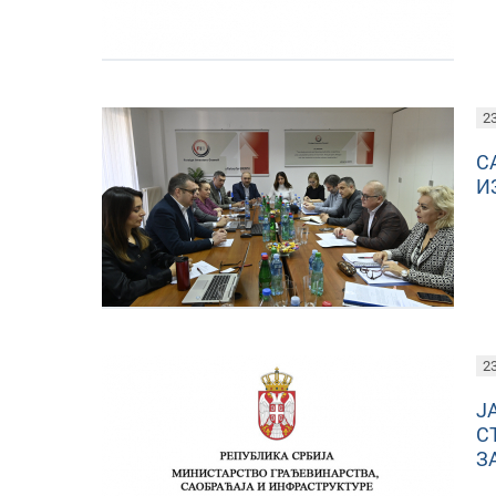
23
С
И
23
Ј
С
З