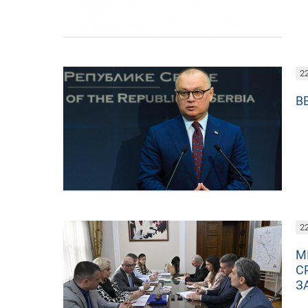
22
В
22
М
С
З