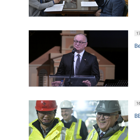
17
В
16
В