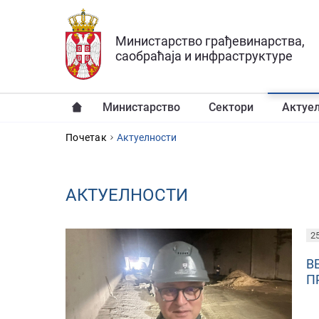
Прескочи на главни део садржаја
Министарство грађевинарства,
саобраћаја и инфраструктуре
Министарство
Сектори
Актуе
YOU ARE HERE
Почетак
Aктуелности
AКТУЕЛНОСТИ
PAGES
25
В
П