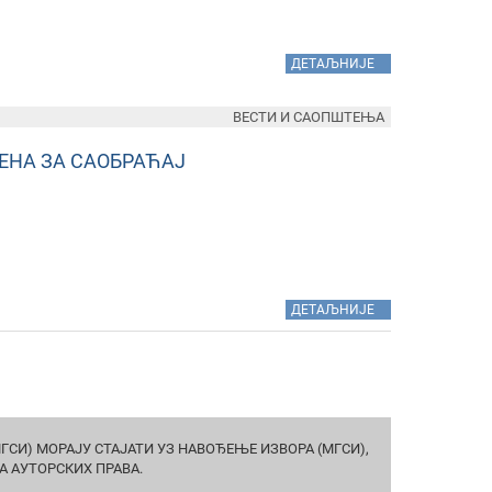
»
ДЕТАЉНИЈЕ
ВЕСТИ И САОПШТЕЊА
ЕНА ЗА САОБРАЋАЈ
»
ДЕТАЉНИЈЕ
СИ) МОРАЈУ СТАЈАТИ УЗ НАВОЂЕЊЕ ИЗВОРА (МГСИ),
А АУТОРСКИХ ПРАВА.