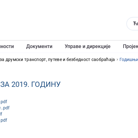
Ћ
лности
Документи
Управе и дирекције
Проје
за друмски транспорт, путеве и безбедност саобраћаја
Годишњи 
А 2019. ГОДИНУ
.pdf
..pdf
df
.pdf