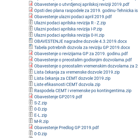
Obavestenje o utvrdjenoj aprilskoj reviziji 2019.pdf
Opsti deo plana raspodele za 2019. godinu-Tehnicka i
Obavestenje ulazni podaci april 2019.pdf
Ulazni podaci aprilska revizija R - Z.zip
Ulazni podaci aprilska revizija I-P.zip
Ulazni podaci aprilska revizija 0-H.zip
OBAVESTENJE nagradne dozvole 4.3.2019.docx
Tabela potrebnih dozvola za reviziju GP 2019.docx
Obavestenje o revizijama GP za 2019. godinu.pdf
Obavestenje o preostalim godisnjim dozvolama.pdf
Obavestenje o preostalim vremenskim dozvolama za 2
Lista čekanja za vremenske dozvole 2019.zip
Lista čekanja za CEMT dozvole 2019.zip
Liste efikasnosti CEMT dozvola.zip
Raspodela CEMT i vremenske po kontingentima.zip
Obavestenje GP2019.pdf
S-Z.zip
0-D.zip
E-L.zip
M-R.zip
Obavestenje Predlog GP 2019.pdf
0-D.zip