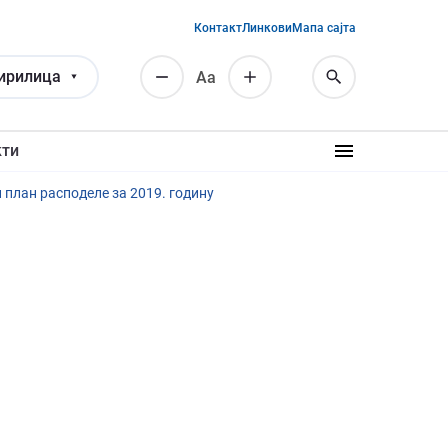
Контакт
Линкови
Мапа сајта
ирилица
Аа
кти
план расподеле за 2019. годину