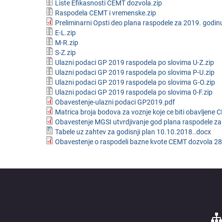
Liste Efikasnosti CEMT dozvola.zip
Raspodela CEMT i vremenske.zip
Preliminarni Opsti deo plana raspodele za 2019. godi
E-L.zip
M-R.zip
S-Z.zip
Ulazni podaci GP 2019 raspodela po slovima U-Z.zip
Ulazni podaci GP 2019 raspodela po slovima P-U.zip
Ulazni podaci GP 2019 raspodela po slovima G-O.zip
Ulazni podaci GP 2019 raspodela po slovima 0-F.zip
Obavestenje-ulazni podaci GP2019.pdf
Matrica broja bodova za voznje koje ce biti obavljen
Obavestenje MGSI utvrdjivanje god plana raspodele za
Tabele uz zahtev za godisnji plan 10.10.2018..docx
Obavestenje o raspodeli bazne kvote CEMT dozvola 2