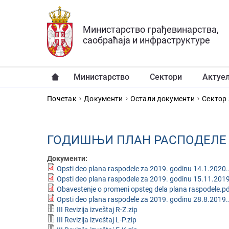
Прескочи на главни део садржаја
Министарство грађевинарства,
саобраћаја и инфраструктуре
Министарство
Сектори
Актуе
YOU ARE HERE
Почетак
Документи
Остали документи
Сектор 
ГОДИШЊИ ПЛАН РАСПОДЕЛЕ З
Документи:
Opsti deo plana raspodele za 2019. godinu 14.1.2020.
Opsti deo plana raspodele za 2019. godinu 15.11.2019
Obavestenje o promeni opsteg dela plana raspodele.p
Opsti deo plana raspodele za 2019. godinu 28.8.2019.
III Revizija izveštaj R-Z.zip
III Revizija izveštaj L-P.zip