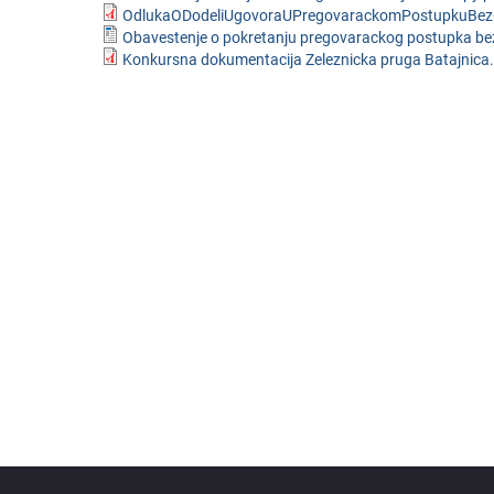
OdlukaODodeliUgovoraUPregovarackomPostupkuBezO
Obavestenje o pokretanju pregovarackog postupka bez
Konkursna dokumentacija Zeleznicka pruga Batajnica