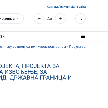
Контакт
Линкови
Мапа сајта
ирилица
Аа
кти
Jавнa набавкa – услуге израде Идејног решења, Идејног пројекта, Пројекта за грађевинску дозволу са техничком контролом и Пројекта за извођење, за денивелацију укрштаја железничке пруге број 5 Београд-Шид -државна граница и државног пута IIб реда ЈН 7/2015
ЈЕКТА, ПРОЈЕКТА ЗА
А ИЗВОЂЕЊЕ, ЗА
ИД -ДРЖАВНА ГРАНИЦА И