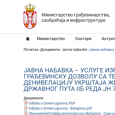
Прескочи на главни део садржаја
Министарство грађевинарства,
саобраћаја и инфраструктуре
Министарство
Сектори
Актуе
YOU ARE HERE
Почетак
Документи
Javne nabavke
JАВНA НАБАВКA – УСЛУГЕ ИЗ
ГРАЂЕВИНСКУ ДОЗВОЛУ СА Т
ДЕНИВЕЛАЦИЈУ УКРШТАЈА ЖЕ
ДРЖАВНОГ ПУТА IIБ РЕДА ЈН 7
Документи:
Odluka o izmeni ugovora.PDF
Odluka o izmeni ugovora - Batajnica.pdf
ObavestenjeOZakljucenomUgovoru-Batajnica - Copy.p