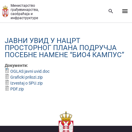
Прескочи на главни део садржаја
Министарство
грађевинарства,
саобраћаја и
инфраструктуре
ЈАВНИ УВИД У НАЦРТ
ПРОСТОРНОГ ПЛАНА ПОДРУЧЈА
ПОСЕБНЕ НАМЕНЕ “БИО4 КАМПУС”
Документи:
OGLAS javni uvid.doc
Graficki prilozi.zip
Izvestaj o SPU.zip
PDF.zip