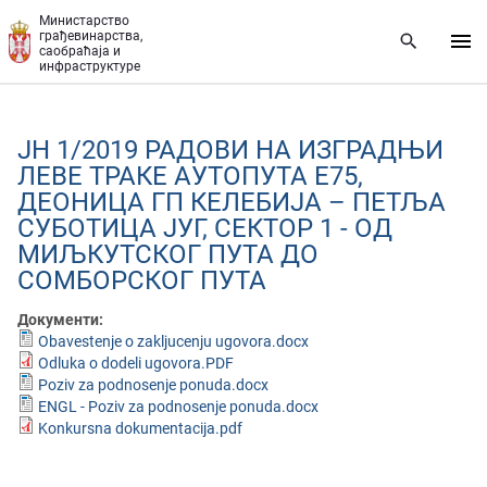
Прескочи на главни део садржаја
Министарство
грађевинарства,
саобраћаја и
инфраструктуре
ЈН 1/2019 РАДОВИ НА ИЗГРАДЊИ
ЛЕВЕ ТРАКЕ АУТОПУТА Е75,
ДЕОНИЦА ГП КЕЛЕБИЈА – ПЕТЉА
СУБОТИЦА ЈУГ, СЕКТОР 1 - ОД
МИЉКУТСКОГ ПУТА ДО
СОМБОРСКОГ ПУТА
Документи:
Obavestenje o zakljucenju ugovora.docx
Odluka o dodeli ugovora.PDF
Poziv za podnosenje ponuda.docx
ENGL - Poziv za podnosenje ponuda.docx
Konkursna dokumentacija.pdf