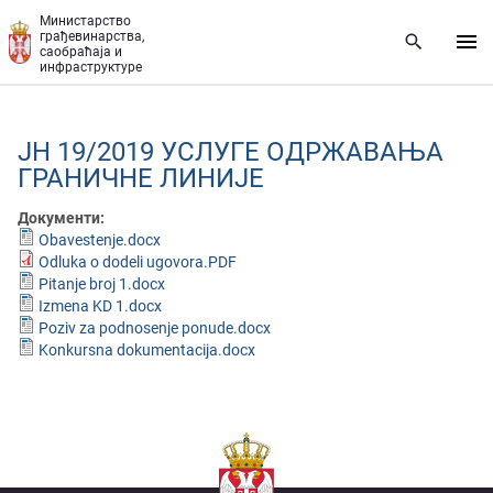
Прескочи на главни део садржаја
Министарство
грађевинарства,
саобраћаја и
инфраструктуре
ЈН 19/2019 УСЛУГЕ ОДРЖАВАЊА
ГРАНИЧНЕ ЛИНИЈЕ
Документи:
Obavestenje.docx
Odluka o dodeli ugovora.PDF
Pitanje broj 1.docx
Izmena KD 1.docx
Poziv za podnosenje ponude.docx
Konkursna dokumentacija.docx