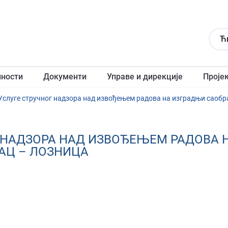
Ћ
лности
Документи
Управе и дирекције
Проје
Услуге стручног надзора над извођењем радова на изградњи саобр
ОГ НАДЗОРА НАД ИЗВОЂЕЊЕМ РАДОВА
АЦ – ЛОЗНИЦА