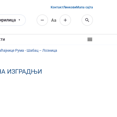
Контакт
Линкови
Мапа сајта
ирилица
Аа
кти
аћајнице Рума - Шабац – Лозница
 НА ИЗГРАДЊИ