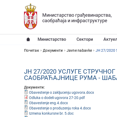
Прескочи на главни део садржаја
Министарство грађевинарства,
саобраћаја и инфраструктуре
Министарство
Сектори
Актуе
YOU ARE HERE
Почетак
Документи
Javne nabavke
ЈН 27/2020 
ЈН 27/2020 УСЛУГЕ СТРУЧН
САОБРАЋАЈНИЦЕ РУМА - ШАБ
Документи:
Obavestenje o zakljucenju ugovora.docx
Odluka o dodeli ugovora 27-20.pdf
Obavestenje eng.4.docx
Obavestenje o produzenju roka 4.docx
Izmena konkursne br. 5.doc