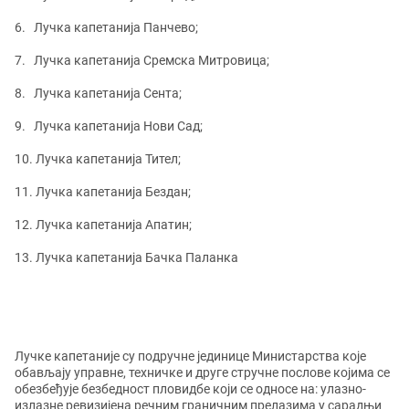
6. Лучка капетанија Панчево
;
7. Лучка капетанија Сремска Митровица;
8. Лучка капетанија Сента;
9. Лучка капетанија Нови Сад;
10. Лучка капетанија Тител;
11. Лучка капетанија Бездан;
12. Лучка капетанија Апатин;
13. Лучка капетанија Бачка Паланка
Лучке капетаније су подручне јединице Министарства које
обављају управне, техничке и друге стручне послове којима се
обезбеђује безбедност пловидбе који се односе на: улазно-
излазне ревизијена речним граничним прелазима у сарадњи