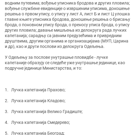
водним путевима; вођење уписника бродова и других пловила;
вођење службене евиденције о извршеним уписима, доношење
решења о првом упису, о упису у лист А, лист Б и лист Ц улошка
главне књиге уписника бродова, доношење решења о брисању
брода, о поновном упису брода, о преносу уписа брода, о упису
других пловила; давање мишљења из делокруга рада лучких
капетанија; сарадњу са јавним предузећима и привредним
друштвима, другим органима и организацијама (МУП, Царина
и др), као и други послови из делокруга Одељења.
У Одељењу за послове унутрашње пловидбе - лучке
капетаније образују се следеће уже унутрашње јединице, као
подручне јединице Министарства, и то:
1. Лучка капетанија Прахово;
2
.
Лучка капетанија Кладово
;
3. Лучка капетанија Велико Градиште;
4. Лучка капетанија Смедерево;
5. Лучка капетанија Београд;