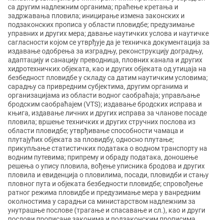
са другим надлежним органима; праћење кретања и
задржавања пловила; иницирање измена законских и
подзаконских прописа у области пловидбе; предузимање
управних и других мера; давање наутичких услова и наутичке
сагласности којом се утврђује да је техничка документација за
издавање одобрења за изградњу, реконструкцију доградњу,
адаптацију и санацију преводница, пловних канала и других
хидротехничких објеката, као и других објеката од утицаја на
безбедност пловидбе у складу са датим наутичким условима;
сарадњу са привредним субјектима, другим органима и
организацијама из области водног саобраћаја; управљање
бродским саобраћајем (VTS); издавање бродских исправа и
књига, издавање личних и других исправа за чланове посаде
пловила; вршење техничких и других стручних послова из
области пловидбе; утврђивање способности чамаца и
плутајућих објеката за пловидбу, односно плутање;
прикупљање статистичких података о водном транспорту на
водним путевима; припрему и обраду података, доношење
решења о упису пловила, вођење уписника бродова и других
пловила и евиденција о пловилима, посади, пловидби и стању
пловног пута и објеката безбедности пловидбе; спровођење
ратног режима пловидбе и предузимање мера у ванредним
околностима у сарадњи са министарством надлежним за
унутрашње послове (трагање и спасавање и сл.), као и други
послови прописане законима и подзаконским прописима.