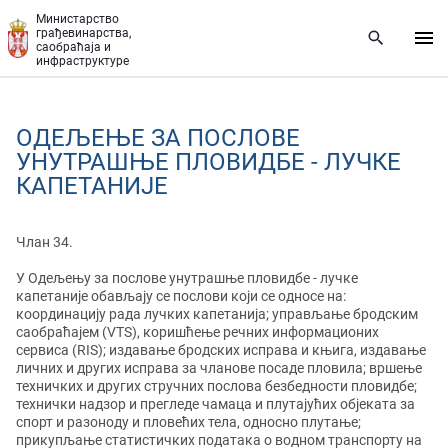
Прескочи на главни део садржаја
Министарство
грађевинарства,
саобраћаја и
инфраструктуре
ОДЕЉЕЊЕ ЗА ПОСЛОВЕ
УНУТРАШЊЕ ПЛОВИДБЕ - ЛУЧКЕ
КАПЕТАНИЈЕ
Члан 34.
У Одељењу за послове унутрашње пловидбе - лучке
капетаније обављају се послови који се односе на:
координацију рада лучких капетанија; управљање бродским
саобраћајем (VTS), коришћење речних информационих
сервиса (RIS); издавање бродских исправа и књига, издавање
личних и других исправа за чланове посаде пловила; вршење
техничких и других стручних послова безбедности пловидбе;
технички надзор и прегледе чамаца и плутајућих објеката за
спорт и разоноду и пловећих тела, односно плутање;
прикупљање статистичких података о водном транспорту на