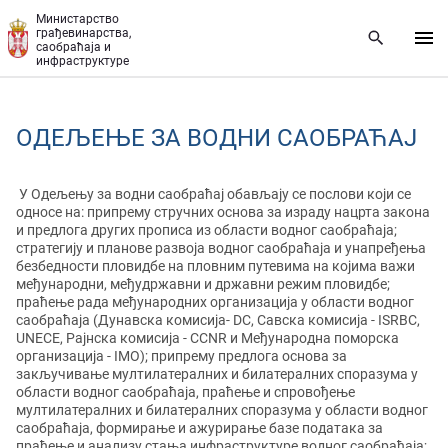
Прескочи на главни део садржаја
Министарство
грађевинарства,
саобраћаја и
инфраструктуре
ОДЕЉЕЊЕ ЗА ВОДНИ САОБРАЋАЈ
У Одељењу за водни саобраћај обављају се послови који се
односе на: припрему стручних основа за израду нацрта закона
и предлога других прописа из области водног саобраћаја;
стратегију и планове развоја водног саобраћаја и унапређења
безбедности пловидбе на пловним путевима на којима важи
међународни, међудржавни и државни режим пловидбе;
праћење рада међународних организација у области водног
саобраћаја (Дунавска комисија- DC, Савска комисија - ISRBC,
UNECE, Рајнска комисија - CCNR и Међународна поморска
организација - IMO); припрему предлога основа за
закључивање мултилатералних и билатералних споразума у
области водног саобраћаја, праћење и спровођење
мултилатералних и билатералних споразума у области водног
саобраћаја, формирање и ажурирање базе података за
праћење и анализу стања инфраструктуре водног саобраћаја;