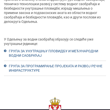
техничко-технолошки развој у систему водног саобраћаја и
безбедности унутрашње пловидбе; израду мишљења о
примени закона и подзаконских аката из области водног
саобраћаја и безбедности пловидбе, као и други послови из
делокруга Одељења.
У Одељењу за водни саобраћај образују се следеће уже
унутрашње јединице:
ГРУПА ЗА УНУТРАШЊУ ПЛОВИДБУ И МЕЂУНАРОДНИ
ВОДНИ САОБРАЋАЈ
ГРУПА ЗА ПРОГРАМИРАЊЕ ПРОЈЕКАТА И РАЗВОЈ РЕЧНЕ
ИНФРАСТРУКТУРЕ