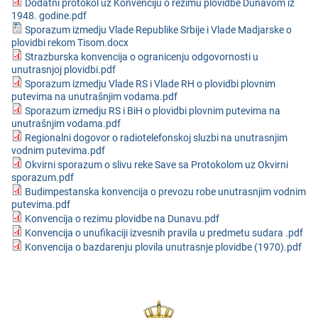
Dodatni protokol uz Konvenciju o rezimu plovidbe Dunavom iz
1948. godine.pdf
Sporazum izmedju Vlade Republike Srbije i Vlade Madjarske o
plovidbi rekom Tisom.docx
Strazburska konvencija o ogranicenju odgovornosti u
unutrasnjoj plovidbi.pdf
Sporazum izmedju Vlade RS i Vlade RH o plovidbi plovnim
putevima na unutrašnjim vodama.pdf
Sporazum izmedju RS i BiH o plovidbi plovnim putevima na
unutrašnjim vodama.pdf
Regionalni dogovor o radiotelefonskoj sluzbi na unutrasnjim
vodnim putevima.pdf
Okvirni sporazum o slivu reke Save sa Protokolom uz Okvirni
sporazum.pdf
Budimpestanska konvencija o prevozu robe unutrasnjim vodnim
putevima.pdf
Konvencija o rezimu plovidbe na Dunavu.pdf
Konvencija o unufikaciji izvesnih pravila u predmetu sudara .pdf
Konvencija o bazdarenju plovila unutrasnje plovidbe (1970).pdf