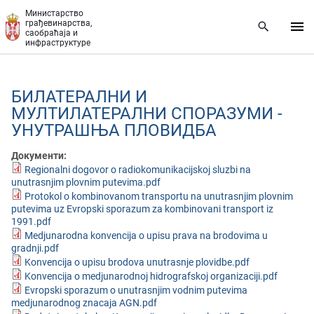
Прескочи на главни део садржаја
Министарство
грађевинарства,
саобраћаја и
инфраструктуре
БИЛАТЕРАЛНИ И
МУЛТИЛАТЕРАЛНИ СПОРАЗУМИ -
УНУТРАШЊА ПЛОВИДБА
Документи:
Regionalni dogovor o radiokomunikacijskoj sluzbi na
unutrasnjim plovnim putevima.pdf
Protokol o kombinovanom transportu na unutrasnjim plovnim
putevima uz Evropski sporazum za kombinovani transport iz
1991.pdf
Medjunarodna konvencija o upisu prava na brodovima u
gradnji.pdf
Konvencija o upisu brodova unutrasnje plovidbe.pdf
Konvencija o medjunarodnoj hidrografskoj organizaciji.pdf
Evropski sporazum o unutrasnjim vodnim putevima
medjunarodnog znacaja AGN.pdf