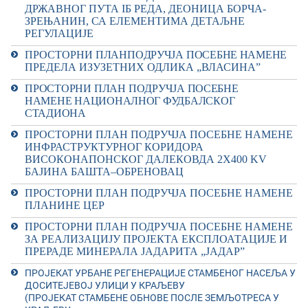
ДРЖАВНОГ ПУТА
I
Б РЕДА, ДЕОНИЦА БОРЧА-
ЗРЕЊАНИН,
СА ЕЛЕМЕНТИМА ДЕТАЉНЕ
РЕГУЛАЦИЈЕ
ПРОСТОРНИ
П
Л
А
Н
П
О
Д
Р
У
Ч
Ј
А
ПОСЕБНЕ НАМЕНЕ
ПРЕДЕЛА ИЗУЗЕТНИХ ОДЛИКА „ВЛАСИНА”
П
Р
О
С
ТО
Р
Н
И
П
Л
А
Н
П
О
Д
Р
У
Ч
Ј
А
ПОСЕБНЕ
НАМЕНЕ
НАЦИОН
А
ЛНОГ
ФУДБАЛСКОГ
СТАДИОНА
ПРОСТОРНИ ПЛАН ПОДРУЧЈА ПОСЕБНЕ НАМЕНЕ
ИНФРАСТРУКТУРНОГ КОРИДОРА
ВИСОКОНАПОНСКОГ ДАЛЕКОВДА 2Х400
KV
БАЈИНА БАШТА–ОБРЕНОВАЦ
ПРОСТОРН
И
ПЛАН ПОДРУЧЈА ПОСЕБНЕ НАМЕНЕ
ПЛАНИНЕ ЦЕР
ПРОСТОРНИ ПЛАН ПОДРУЧЈА ПОСЕБНЕ НАМЕНЕ
ЗА РЕАЛИЗАЦИЈУ ПРОЈЕКТА ЕКСПЛОАТАЦИЈЕ И
ПРЕРАДЕ МИНЕРАЛА ЈАДАРИТА „ЈАДАР”
ПРОЈЕКАТ УРБАНЕ РЕГЕНЕРАЦИЈЕ СТАМБЕНОГ НАСЕЉА У
ДОСИТЕЈЕВОЈ УЛИЦИ У КРАЉЕВУ
(ПРОЈЕКАТ СТАМБЕНЕ ОБНОВЕ ПОСЛЕ ЗЕМЉОТРЕСА У